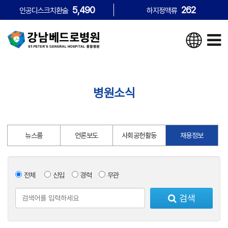
5,490
262
인공디스크치환술
하지정맥류
병원소식
뉴스룸
언론보도
사회공헌활동
채용정보
전체
신입
경력
무관
검색