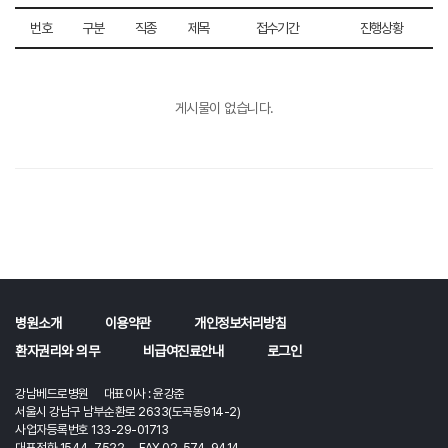
번호
구분
직종
제목
접수기간
진행상황
게시물이 없습니다.
병원소개
이용약관
개인정보처리방침
환자권리와 의무
비급여진료안내
로그인
강남베드로병원 대표이사 : 윤강준
서울시 강남구 남부순환로 2633(도곡동914-2)
사업자등록번호 133-29-01713
대표전화 1544-7522 FAX 02-574-9414