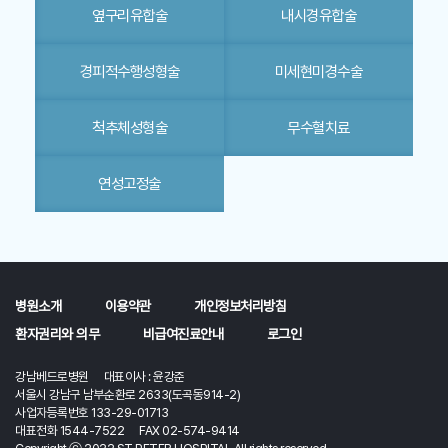
옆구리유합술
내시경유합술
경피적수행성형술
미세현미경수술
척추체성형술
무수혈치료
연성고정술
병원소개
이용약관
개인정보처리방침
환자권리와 의무
비급여진료안내
로그인
강남베드로병원 대표이사 : 윤강준
서울시 강남구 남부순환로 2633(도곡동914-2)
사업자등록번호 133-29-01713
대표전화 1544-7522 FAX 02-574-9414