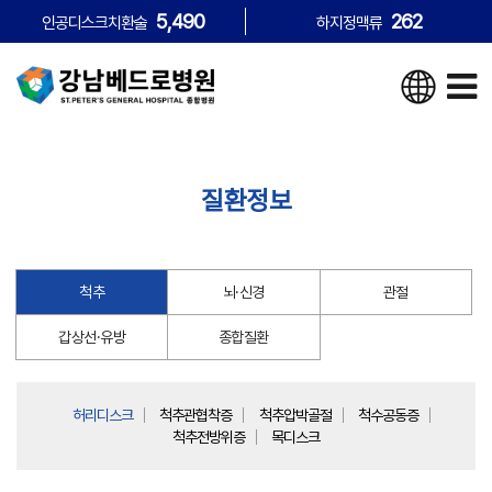
5,490
262
인공디스크치환술
하지정맥류
질환정보
척추
뇌·신경
관절
갑상선·유방
종합질환
허리디스크
척추관협착증
척추압박골절
척수공동증
척추전방위증
목디스크