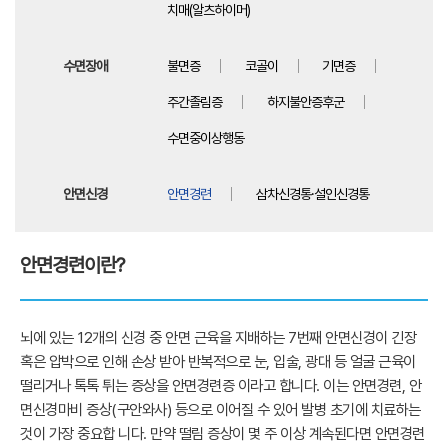
치매(알츠하이머)
수면장애
불면증
코골이
기면증
주간졸림증
하지불안증후군
수면중이상행동
안면신경
안면경련
삼차신경통·설인신경통
안면경련이란?
뇌에 있는 12개의 신경 중 안면 근육을 지배하는 7번째 안면신경이 긴장
혹은 압박으로 인해 손상 받아 반복적으로 눈, 입술, 광대 등 얼굴 근육이
떨리거나 톡톡 튀는 증상을 안면경련증 이라고 합니다. 이는 안면경련, 안
면신경마비 증상(구안와사) 등으로 이어질 수 있어 발병 초기에 치료하는
것이 가장 중요합 니다. 만약 떨림 증상이 몇 주 이상 계속된다면 안면경련