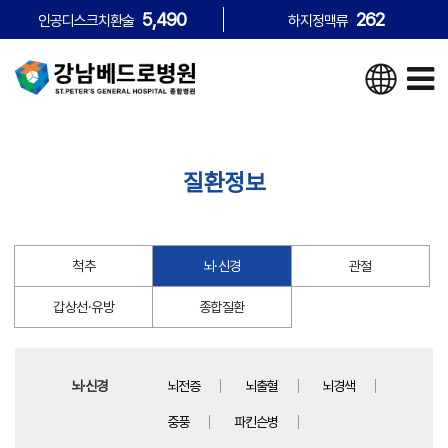
5,490
262
인공디스크치환술
하지정맥류
질환정보
척추
뇌·신경
관절
갑상선·유방
종합질환
뇌·신경
뇌전증
뇌출혈
뇌경색
중풍
파킨슨병