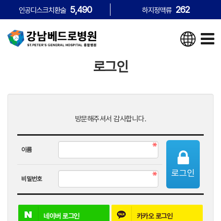
5,490
262
인공디스크치환술
하지정맥류
로그인
방문해주셔서 감사합니다.
이름
로그인
비밀번호
네이버
로그인
카카오
로그인