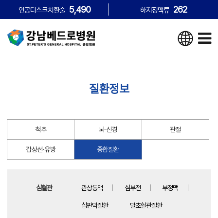
5,490
262
인공디스크치환술
하지정맥류
질환정보
척추
뇌·신경
관절
갑상선·유방
종합질환
심혈관
관상동맥
심부전
부정맥
심판막질환
말초혈관질환