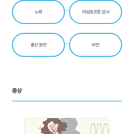
노화
여성호르몬 검사
출산 분만
비만
증상