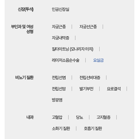
신장(투석)
인공신장실
부인과 및 여성
자궁근종
자궁선근종
성형
자궁내막증
질타이트닝 (모나리자 터치)
레이저소음순수술
요실금
비뇨기 질환
전립선염
전립선비대증
전립선암
발기부전
요로결석
방광염
내과
고혈압
당뇨
고지혈증
소화기 질환
호흡기 질환