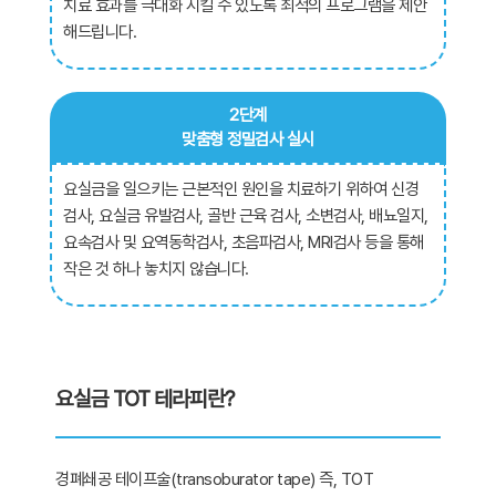
치료 효과를 극대화 시킬 수 있도록 최적의 프로그램을 제안
해드립니다.
2단계
맞춤형 정밀검사 실시
요실금을 일으키는 근본적인 원인을 치료하기 위하여 신경
검사, 요실금 유발검사, 골반 근육 검사, 소변검사, 배뇨일지,
요속검사 및 요역동학검사, 초음파검사, MRI검사 등을 통해
작은 것 하나 놓치지 않습니다.
요실금 TOT 테라피란?
경폐쇄공 테이프술(transoburator tape) 즉, TOT